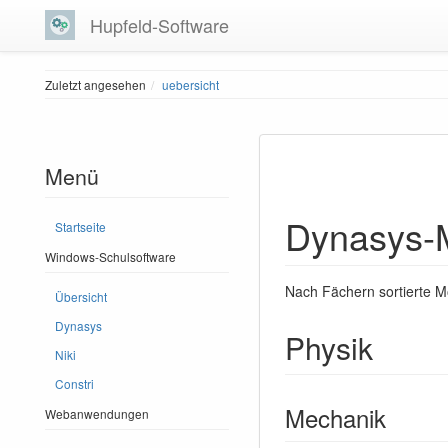
Hupfeld-Software
Zuletzt angesehen
uebersicht
Menü
Dynasys-
Startseite
Windows-Schulsoftware
Nach Fächern sortierte 
Übersicht
Dynasys
Physik
Niki
Constri
Mechanik
Webanwendungen