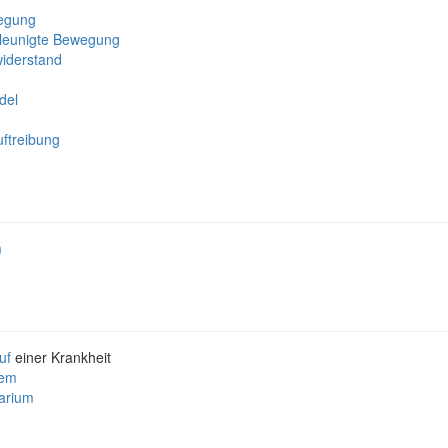
egung
leunigte Bewegung
twiderstand
del
ftreibung
m
uf
einer Krankheit
tem
arium