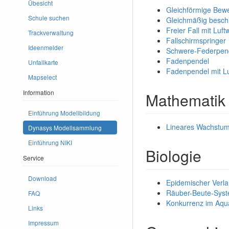
Übesicht
Gleichförmige Bew
Schule suchen
Gleichmäßig besch
Freier Fall mit Luf
Trackverwaltung
Fallschirmspringer
Ideenmelder
Schwere-Federpen
Fadenpendel
Unfallkarte
Fadenpendel mit Lu
Mapselect
Information
Mathematik
Einführung Modellbildung
Lineares Wachstu
Dynasys Modellsammlung
Einführung NIKI
Biologie
Service
Download
Epidemischer Verla
Räuber-Beute-Sys
FAQ
Konkurrenz im Aqu
Links
Impressum