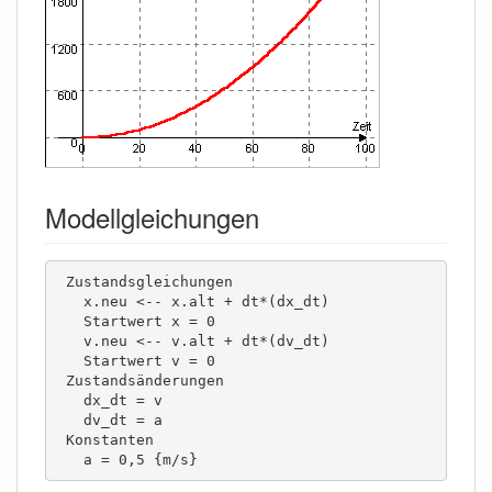
Modellgleichungen
 Zustandsgleichungen 

   x.neu <-- x.alt + dt*(dx_dt) 

   Startwert x = 0 

   v.neu <-- v.alt + dt*(dv_dt) 

   Startwert v = 0 

 Zustandsänderungen 

   dx_dt = v 

   dv_dt = a 

 Konstanten 

   a = 0,5 {m/s}