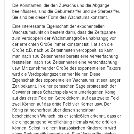
Die Konstanten, die den Zuwachs und die Abgänge
beeinflussen, sind die Geburtenziffer und die Sterbeziffer.
Sie sind bei dieser Form des Wachstums konstant.
Eine interessante Eigenschaft der exponentiellen
Wachstumsfunktion besteht darin, dass die Zeitspanne
zum Verdoppeln der Wachstumsgröße unabhängig von
der erreichten Größe immer konstant ist: Hat sich die
Größe z.B. nach 50 Zeiteinheiten verdoppelt, so kann
man nach 100 Zeiteinheiten bereits eine Vervierfachung
feststellen, nach 150 Zeiteinheiten eine Verachtfachung
usw. Mit zunehmender Größe des exponentiellen Faktors
wird die Verdopplungszeit immer kleiner. Diese
Eigenschaft des exponentiellen Wachstums ist seit langer
Zeit bekannt. In einer persischen Sage erbittet sich der
Gewinner eines Schachspiels vom unterlegenen König
auf das erste Feld ein Getreidekorn, auf das zweite Feld
zwei Körner, auf das dritte Feld vier Körner usw. Der
König ist hocherfreut über diesen scheinbar
bescheidenen Wunsch, bis er schließlich erkennt, dass er
die eingegangene Verpflichtung niemals würde erfüllen
können. Selbst in einem französischen Kinderreim wird
diese Problematik thematisiert; Eine Wasserlilie wächst