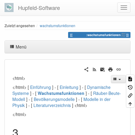
Hupfeld-Software
Zuletzt angesehen
wachstumsfunktionen
dynasys
:wachstumsfunktionen
Menü
<html>
</html> [
Einführung
] - [
Einleitung
] - [
Dynamische
Systeme
] - [
Wachstumsfunktionen
] - [
Räuber-Beute-
Modell
] - [
Bevölkerungsmodelle
] - [
Modelle in der
Physik
] - [
Literaturverzeichnis
] <html>
</html>
3.